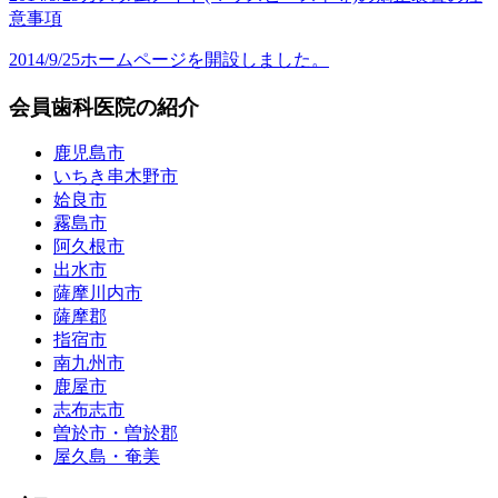
意事項
2014/9/25
ホームページを開設しました。
会員歯科医院の紹介
鹿児島市
いちき串木野市
姶良市
霧島市
阿久根市
出水市
薩摩川内市
薩摩郡
指宿市
南九州市
鹿屋市
志布志市
曽於市・曽於郡
屋久島・奄美