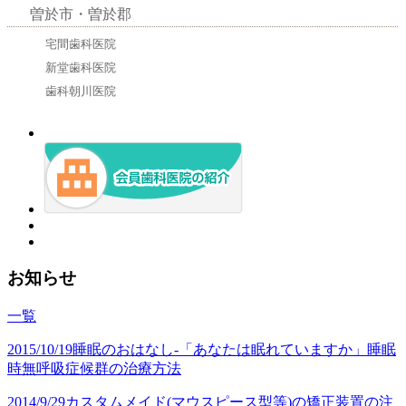
曽於市・曽於郡
宅間歯科医院
新堂歯科医院
歯科朝川医院
お知らせ
一覧
2015/10/19
睡眠のおはなし-「あなたは眠れていますか」睡眠
時無呼吸症候群の治療方法
2014/9/29
カスタムメイド(マウスピース型等)の矯正装置の注